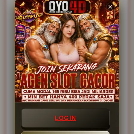
Deposit: Umumnya diproses dalam hitungan
menit. Withdraw: Diproses secepat mungkin
Apakah data pribadi saya aman?
▼
sesuai antrian transaksi.
Ya, OYO4D mengutamakan keamanan data
pengguna dengan sistem perlindungan yang
REVIEW PEMAIN OYO4D
dirancang untuk menjaga privasi dan
kenyamanan pemain.
Rizky H.
Awalnya coba-coba karena minimal
depositnya cuma 5 ribu. Ternyata proses
transaksi cepat dan tampilannya juga
mudah dipahami.
Rizky H.
SSudah beberapa kali bermain di OYO4D,
LOGIN
yang paling saya suka adalah proses
withdraw yang praktis dan customer
service yang responsif.