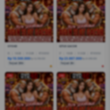
OYO4D
SITUS GACOR
I5
|
16GB
|
512GB
|
RTX3050
I7
|
16GB
|
512GB
|
RTX5050
Rp 10.500.000
Rp 23.887.000
Rp 12.799.000
Rp 21.999.000
Terjual 200+
Terjual 20+
-1%
-1%