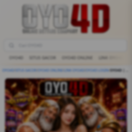
OYO4D
SITUS GACOR
OYO4D ONLINE
LINK OYO4D
O
OYO4D
/
SITUS GACOR
/
OYO4D ONLINE
/
LINK OYO4D
/
OYO4D LOGIN
/
OYO4D | Website Resmi Agen Link Situs Slot Gacor Online Gampang Maxwin Hari Ini