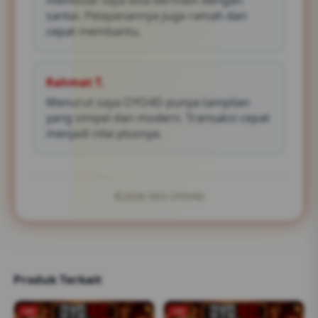
membuat saya bisa bermain dengan
santai. Pelayanannya juga ramah dan
cepat membantu.
Rahmat T.
Menurut saya OYO4D punya tampilan
yang simpel dan modern. Transaksi cepat
menjadi nilai plusnya.
©2026 SEO OYO4D
Produk Terkait
-2%
-1%