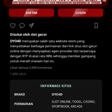
DAFTAR
LOGIN
Disukai oleh
slot gacor
OYO4D
merupakan salah satu website resmi yang
menyediakan berbagai permainan dari link situs slot gacor
online dengan menyiapkan agen provider slot terpercaya
dengan RTP di atas rata 98% sehingga member gampang
untuk meraih maxwin hari ini.
Lihat semua 3.999 komentar
1 JAM LALU
INFORMASI SITUS
BRAND
OYO4D
SLOT ONLINE, TOGEL, CASINO,
PERMAINAN
SPORTBOOK, ARCADE